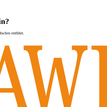
in?
dischen entführt.