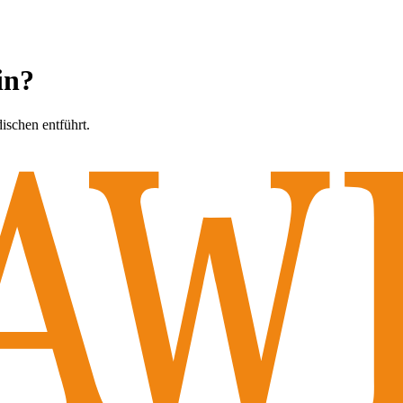
in?
dischen entführt.