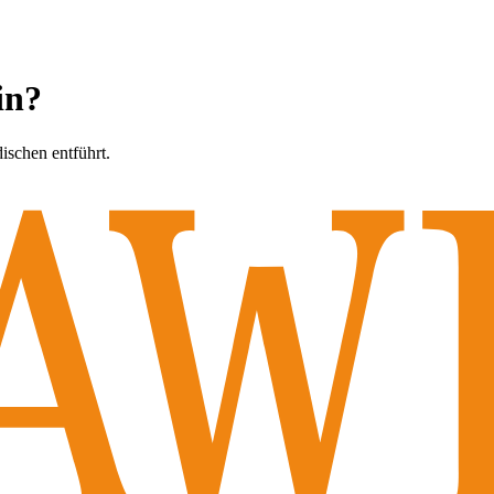
in?
dischen entführt.