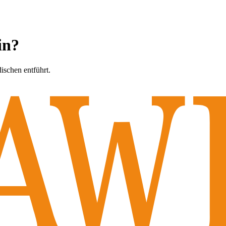
in?
dischen entführt.