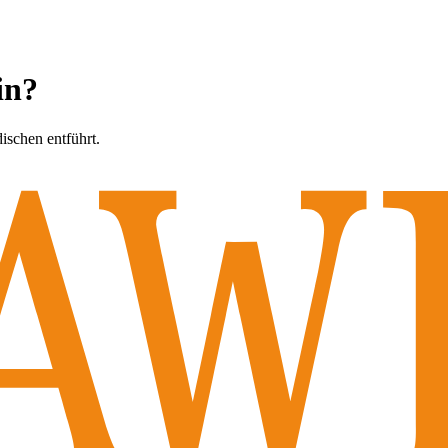
in?
dischen entführt.